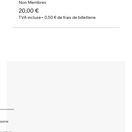
Non Membres
20,00 €
TVA incluse
+ 0,50 € de frais de billetterie
ections des données
ions légales