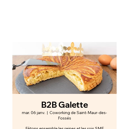
B2B Galette
mar. 06 janv.
  |  
Coworking de Saint-Maur-des-
Fossés
Fêtons ensemble les reines et les rois SME