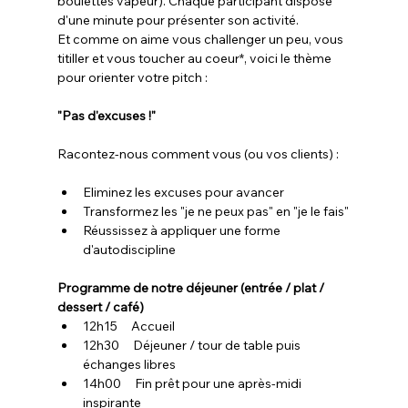
boulettes vapeur). Chaque participant dispose 
d'une minute pour présenter son activité.
Et comme on aime vous challenger un peu, vous 
titiller et vous toucher au coeur*, voici le thème 
pour orienter votre pitch : 
"Pas d'excuses !"
Racontez-nous comment vous (ou vos clients) :
Eliminez les excuses pour avancer
Transformez les "je ne peux pas" en "je le fais"
Réussissez à appliquer une forme 
d'autodiscipline  
Programme de notre déjeuner (entrée / plat / 
dessert / café)
12h15     Accueil
12h30     Déjeuner / tour de table puis 
échanges libres
14h00     Fin prêt pour une après-midi 
inspirante